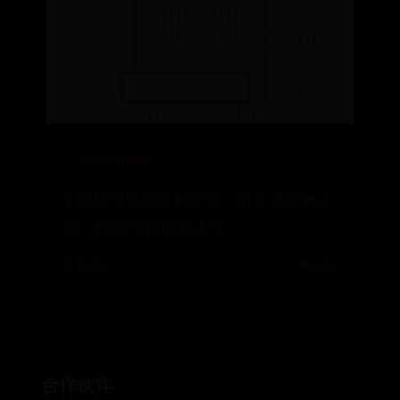
亚洲365世界杯
3 种最常见的早餐组合，真不建议每天
吃（内附早餐搭配大全）
⌛ 06-28
👁️ 6912
合作伙伴