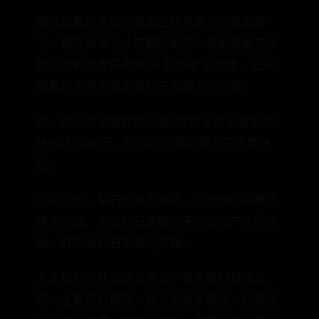
把戒指戴在手指的底部已经不是什么新鲜事
了，戴在关节上才是最时髦的！叠戴都戴在手
指底部的会显得有种“头重脚轻”的感觉，把戒
指戴在关节上就更有利于视觉上的平衡。
四、如何买钻戒性价比高1克拉无色无瑕疵的
钻戒才7000元，你信吗？那就是人工培育钻
石。
众所周知，钻石的本质是碳，在地球的特殊环
境下生成。人工钻石是模拟天然钻石产生的环
境，并加速钻石形成的过程。
人工钻石为什么这么便宜？首先原材料成本
低，主要成分是碳；其次是技术成熟，拉低生