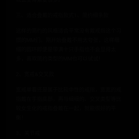
三、适合叠戴的戒指款式1、简约细条款
这样的简约的风格适合平常没有戴戒指这个习
惯的MM们。刚开始叠戴不用太夸张，这样细
细的圆环即便是带满十只手指也不会显得太
多，喜欢简约类型的MM也可以试试！
2、宽戒&交叉款
宽戒单看还是属于比较中性的戒指，宽宽的戒
指戴在手指底部，再与细细的、交叉类型等比
较女生化的戒指叠戴在一起，就能很好的平
衡！
3、关节戒