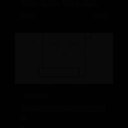
世界杯一球成名：“新沙皇”戈洛温
⌛ 07-23
👁️ 6503
亚洲365世界杯
日本男足击败巴林 最早获得世界杯资
格