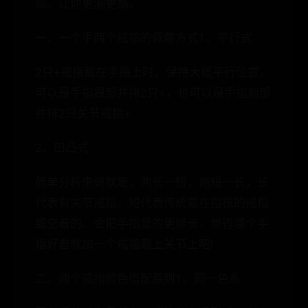
观，让你更潮更酷。
一、一个手两个戒指的佩戴方式1、平行式
2只+戒指戴在手指上时，保持大概平行位置，
可以是手指根部并排2只+，也可以是手指前部
并排2只关节戒指+.
2、凹凸式
简单分析来说就是，两长一短，两短一长，长
代表有关节戒指，短代表传统戴在指根的戒指
或空着的。会把手指显的更修长，觉得哪个手
指好看就加一个戒指戴上关节上吧!
二、两个戒指颜色搭配原则1、同一色系