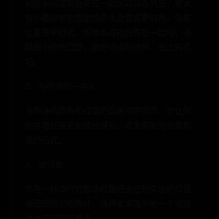
同色系的戒指叠戴在一起比较有系列感，有大
有小最好有些图案的变化会显得更时尚。佩戴
位置是平行式。银色系戒指叠戴在一起时，选
择细小的开口型，最好点缀些钻饰，会比较灵
巧。
2、与甲油同一色系
当甲油的颜色和戒指的颜色相呼应时，会让你
的手看起来更加精致漂亮。这里用到的位置都
是凹凸式。
3、流行色
现在一种流行的戴法就是把自己想突出的戒指
用细细的护戒围住，这样本来简单的一个戒指
就会变得繁复很多。