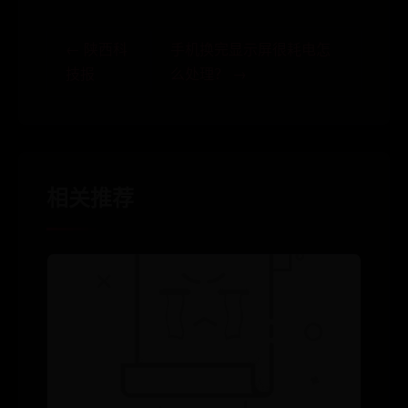
← 陕西科
手机换完显示屏很耗电怎
技报
么处理？ →
相关推荐