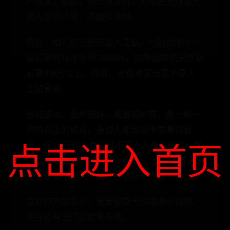
产成本；最后，物流成本低，河南是全球最大
的人工钻产地，不用交关税。
现在，婚礼纪已经开卖人工钻，1克拉D色VVS
钻石带戒托才不到7000元，同等品质的天然钻
石要8.8万以上，而且，还很难区分是不是人
工钻冒充。
钻戒越大，品质越好，戴着越好看，戴一颗一
克拉以上的钻戒，身边人都会投来羡慕的目
光。花10万买个克拉钻不是人人都会做的，而
点击进入首页
7000买人工钻就非常有性价比，也不会有人来
问你这是不是人工钻，那情商也太低了。
立即打开婚礼纪，看看哪款大钻戒适合你吧，
现在还有无门槛优惠券哦。