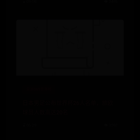
⌛ 08-08
👁️ 3486
亚洲365世界杯
日本男足公布世界杯26人名单，旅欧
球员人数高达20名
⌛ 06-29
👁️ 3592