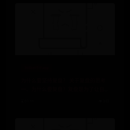
365bet手机app
为什么要坚持复盘？ 关于复盘的思考
一、为什么要复盘？复盘是为了让自
己了解感知市场温度，寻找到当下热
⌛ 07-11
👁️ 353
点板块和热点个股，梳理出赚钱效应
和亏钱效应...