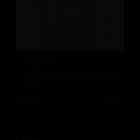
亚洲365世界杯
大闹天庭篇海底龙宫怎么过 海底龙宫
在哪打
⌛ 09-02
👁️ 600