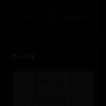
← 传奇世
德邦物流、天地华宇、佳
界元神等级
吉物流、中铁物流哪家更
大全
好? →
相关推荐