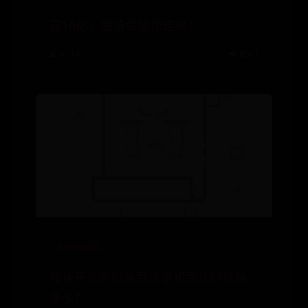
赢10亿，赌场会放你走吗？
⌛ 10-14
👁️ 8017
BSt365提现
短信平台的短信到达率和到达时延是
多少？