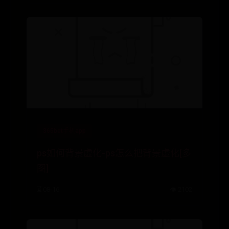
365bet手机app
ps如何背景虚化-ps怎么把背景虚化[多
图]
⌛ 08-16
👁️ 2102