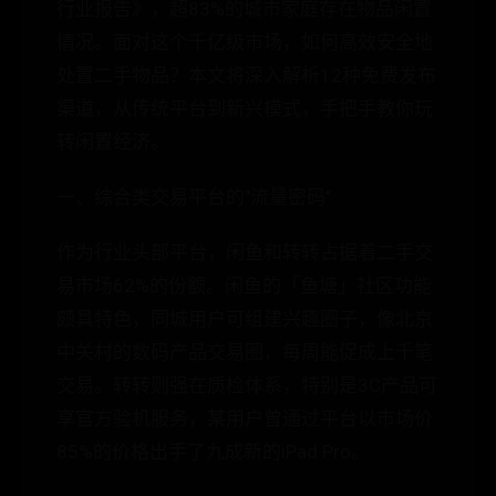
行业报告》，超83%的城市家庭存在物品闲置
情况。面对这个千亿级市场，如何高效安全地
处置二手物品？本文将深入解析12种免费发布
渠道，从传统平台到新兴模式，手把手教你玩
转闲置经济。
一、综合类交易平台的"流量密码"
作为行业头部平台，闲鱼和转转占据着二手交
易市场62%的份额。闲鱼的「鱼塘」社区功能
颇具特色，同城用户可组建兴趣圈子，像北京
中关村的数码产品交易圈，每周能促成上千笔
交易。转转则强在质检体系，特别是3C产品可
享官方验机服务，某用户曾通过平台以市场价
85%的价格出手了九成新的iPad Pro。