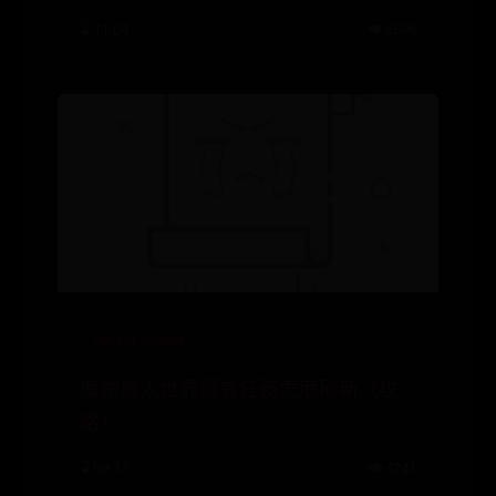
⌛ 11-04
👁️ 2696
365bet手机app
魔物獵人世界調查任務怎麽刷新（攻
略）
⌛ 08-17
👁️ 4241