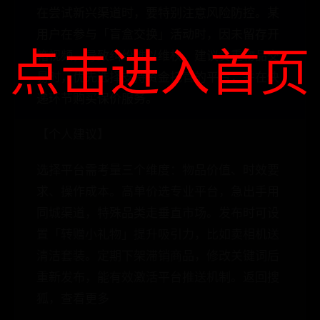
在尝试新兴渠道时，要特别注意风险防控。某
用户在参与「盲盒交换」活动时，因未留存开
点击进入首页
箱视频，导致纠纷难以维权。建议贵重物品交
易时，优先选择支持资金托管的平台，并在快
递环节购买保价服务。
【个人建议】
选择平台需考量三个维度：物品价值、时效要
求、操作成本。高单价选专业平台，急出手用
同城渠道，特殊品类走垂直市场。发布时可设
置「转赠小礼物」提升吸引力，比如卖相机送
清洁套装。定期下架滞销商品，修改关键词后
重新发布，能有效激活平台推送机制。返回搜
狐，查看更多