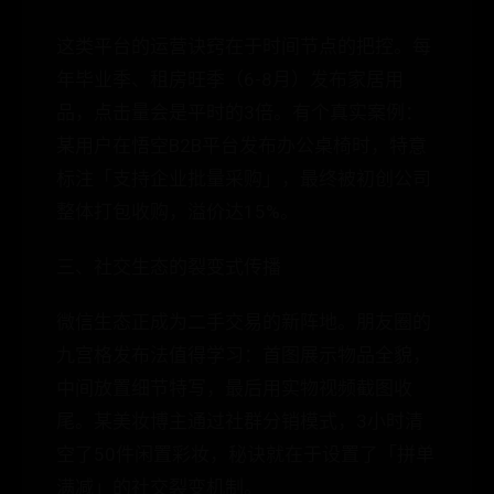
这类平台的运营诀窍在于时间节点的把控。每
年毕业季、租房旺季（6-8月）发布家居用
品，点击量会是平时的3倍。有个真实案例：
某用户在悟空B2B平台发布办公桌椅时，特意
标注「支持企业批量采购」，最终被初创公司
整体打包收购，溢价达15%。
三、社交生态的裂变式传播
微信生态正成为二手交易的新阵地。朋友圈的
九宫格发布法值得学习：首图展示物品全貌，
中间放置细节特写，最后用实物视频截图收
尾。某美妆博主通过社群分销模式，3小时清
空了50件闲置彩妆，秘诀就在于设置了「拼单
满减」的社交裂变机制。