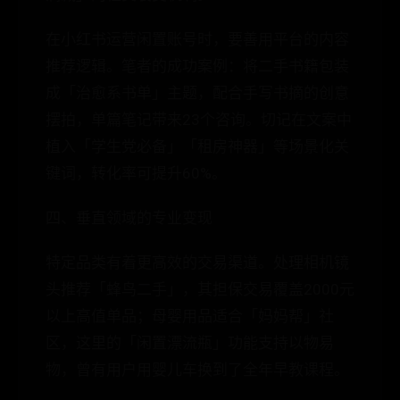
在小红书运营闲置账号时，要善用平台的内容
推荐逻辑。笔者的成功案例：将二手书籍包装
成「治愈系书单」主题，配合手写书摘的创意
摆拍，单篇笔记带来23个咨询。切记在文案中
植入「学生党必备」「租房神器」等场景化关
键词，转化率可提升60%。
四、垂直领域的专业变现
特定品类有着更高效的交易渠道。处理相机镜
头推荐「蜂鸟二手」，其担保交易覆盖2000元
以上高值单品；母婴用品适合「妈妈帮」社
区，这里的「闲置漂流瓶」功能支持以物易
物，曾有用户用婴儿车换到了全年早教课程。