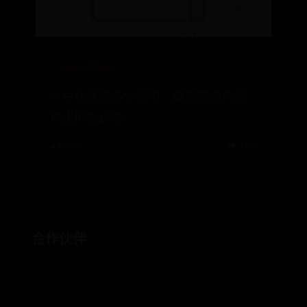
365bet手机app
一块钱能买多少快币？最新的快币换
算比例告诉你！
⌛ 07-10
👁️ 1317
合作伙伴