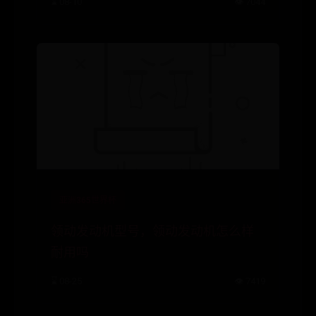
⌛ 08-10
👁️ 7044
亚洲365世界杯
领动发动机型号，领动发动机怎么样
耐用吗
⌛ 08-25
👁️ 7419