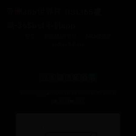
亚洲365世界杯-BSt365提
现-365bet手机app
首页
亚洲365世界杯
BSt365提现
365bet手机app
立即儲值陌陌幣
BSt365提现
⌛ 2025-12-28 22:17:33
✍️ admin
👁️ 4374
❤️ 640