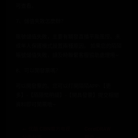
可查看。
7、儲值失敗怎麼辦？
賬號儲值失敗，主要有觸發直播平颱風控、未
成年人保護模式設置兩種原因。 如果您的陌陌
賬號儲值失敗，請及時聯繫客服協助處理哦~
8、可以開發票嗎？
可以開發票的。您可以打開陌陌APP-【更
多】-【陌陌幣明細】-【開具發票】提交相關
資料即可開票哦~
← 优酷 CIBN魔方电视
CorelDRAW
分类标签
帮助 →