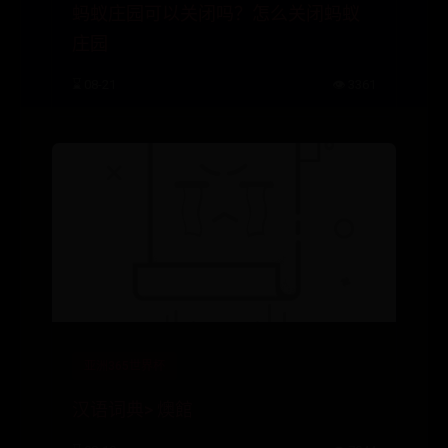
蚂蚁庄园可以关闭吗？怎么关闭蚂蚁
庄园
⌛ 08-21
👁️ 3361
亚洲365世界杯
汉语词典> 燠館