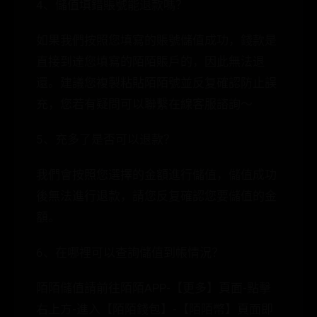
4、儲值填錯賬號能退款嗎？
如果我們按照您填寫的賬號儲值成功，錢款是
直接到達您填寫的陌陌賬戶的，因此無法退
還。建議您複製粘貼陌陌號並反复確認防止誤
充，您若有疑問可以聯繫在線客服諮詢～
5、充多了是否可以退款？
我們會按照您選擇的金額進行儲值，儲值成功
後無法進行退款，請您反复確認您要儲值的金
額。
6、在哪裡可以查詢儲值到帳情況？
陌陌儲值請前往陌陌APP-【更多】頁面-點擊
右上方-進入【陌陌錢包】-【陌陌幣】頁面即