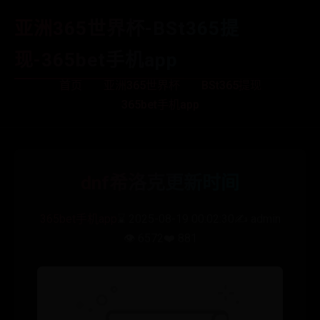
亚洲365世界杯-BSt365提
现-365bet手机app
首页
亚洲365世界杯
BSt365提现
365bet手机app
dnf希洛克更新时间
365bet手机app
⌛ 2025-08-19 00:02:30
✍️ admin
👁️ 6572
❤️ 881