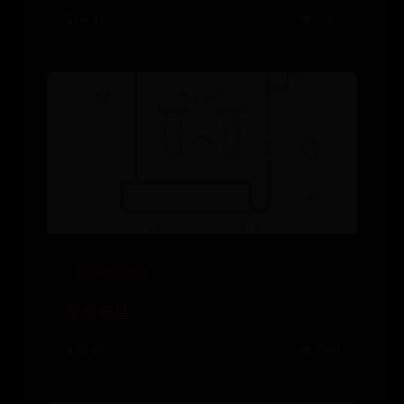
⌛ 08-13
👁️ 2747
亚洲365世界杯
聚爆維基
⌛ 07-01
👁️ 2389