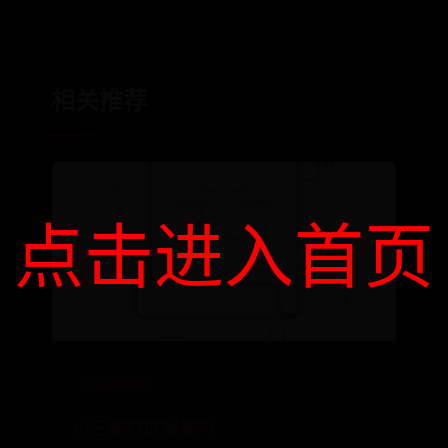
相关推荐
点击进入首页
BSt365提现
小三被打能报警吗