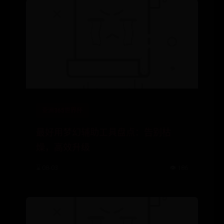
亚洲365世界杯
最好用梦幻辅助工具盘点：告别枯
燥，高效升级
⌛ 08-03
👁️ 186