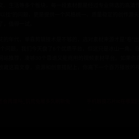
、生活等多个板块，每一段素材都是经过专业筛选的高清作品。
可以找”的问题，更是提供一个风格统一、质量稳定的创作源
了，值得一试。
花的年代，单靠剪辑技术是不够的，选对素材来源才是“卷”出
这个问题，我们今天盘了6个优质平台，但这只是冰山一角。
网站推荐，凑够30个靠谱又能商用的视频素材平台。如果你
收藏这篇文章，资源和创意搭配上，你离下一个百万播放的
还会再建吗_饥荒兔屋多久刷新兔
手机触摸芯片ic在哪里[
→