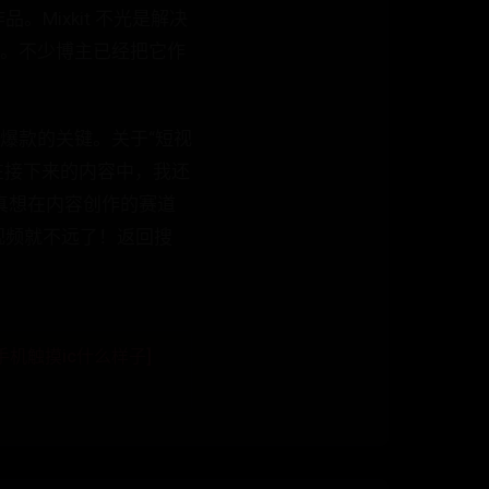
Mixkit 不光是解决
头。不少博主已经把它作
爆款的关键。关于“短视
在接下来的内容中，我还
真想在内容创作的赛道
视频就不远了！返回搜
手机触摸ic什么样子]