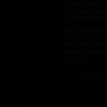
致，有科技、自然、人文
你“短视频素材在哪里
为日常剪辑的必备网站
现在这个短视频遍地开
频素材在哪里可以找”
会陆续分享剩下的素材
里越走越远，那就赶紧
狐，查看更多
← 饥荒拆了兔屋兔人
人