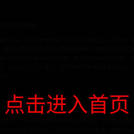
学者的视频剪辑神器
可以找，但又不太会剪辑？Kizoa这个平台也许正适合你。K
，用户不仅可以浏览大量的视频素材模板，还能直接进行在
婚礼纪念到商业展示视频全都有。而且它的操作界面非常人
到一的创作。这对于那些一边问“短视频素材在哪里可以找”
好了。
点击进入首页
术与科技感融合的视频天堂
以找，Mixkit是我近期特别推荐的新秀网站。它的素材风
不管你是做科技感大片，还是要用在商业广告里，它都能满