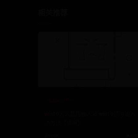
相关推荐
亚洲365世界杯
win10怎么禁用输入法 win10禁用输入
法方法【详解】
⌛ 07-03
👁️ 870