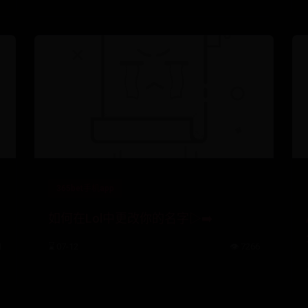
365bet手机app
如何在Lol中更改你的名字▷➡️
1
⌛ 07-12
👁️ 7266