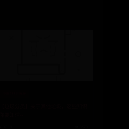
亚洲365世界杯
【垃圾分类】关于其他垃圾，这些知识
你要知道~
⌛ 07-18
👁️ 8570