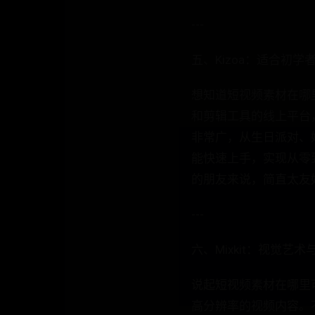
---
五、Kizoa：适合初
想知道短视频素材在哪里
和剪辑工具的线上平台
非常广，从生日派对、
能快速上手，实现从零
的朋友来说，简直太友
---
六、Mixkit：视觉艺
说起短视频素材在哪里可
高分辨率的视频内容。