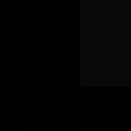
---
三、VeeR VR：虚拟