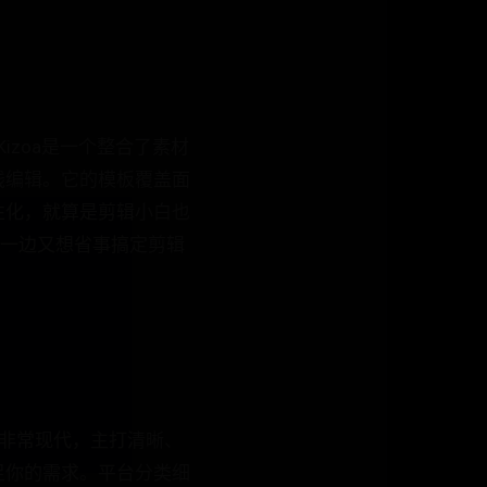
izoa是一个整合了素材
线编辑。它的模板覆盖面
性化，就算是剪辑小白也
，一边又想省事搞定剪辑
格非常现代，主打清晰、
足你的需求。平台分类细