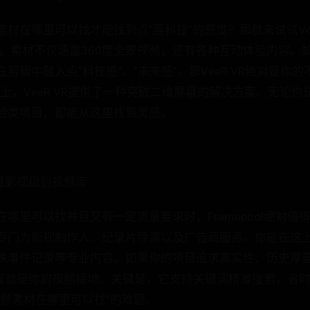
材在哪里可以找才能找到点“黑科技”的感觉？那就来试试Vee
台，素材不仅涵盖360度全景视频，还有各种互动体验内容。
剪辑中融入点“科技感”、“未来感”，那VeeR VR绝对是你
上，VeeR VR提供了一种突破二维屏幕的解决方案。无论
验类项目，都能从这里找到灵感。
高质量影视级别视频库
哪里可以找并且又有一定质量要求时，Framepool绝对值
专门为影视制作人、纪录片导演以及广告商服务。你能在这
殊事件记录等专业内容。如果你的项目追求真实性、历史厚
ol简直就是你的视频福地。关键是，它支持关键词精准搜索，省
视频素材在哪里可以找”的难题。