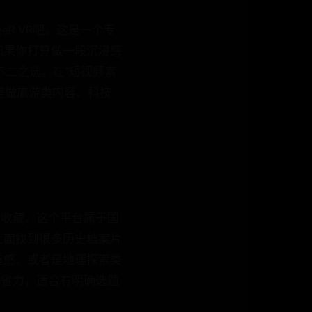
R VR吧。这是一个专
如果你打算做一段沉浸感
的不二之选。在“短视频素
你是做旅游类内容、科技
得收藏。这个平台属于国
上面找到很多历史档案片
重感、或者是地理探索类
时省力，适合有明确选题