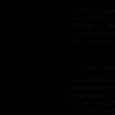
很多人都在问，短视频素
注于VR视频内容的平
极强的视频、或者想要在
材在哪里可以找”的问题
类短片，还是沉浸式体
---
四、Framepool：
当你在苦思短视频素材在
际知名的视频资源库，
段、自然地理风光、特
内容，那Framepo
方向的创作者解决“短