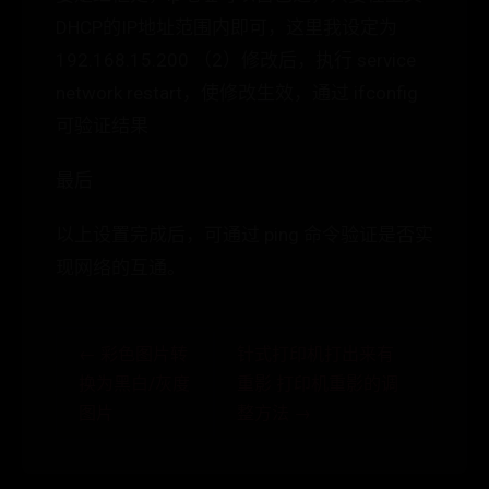
DHCP的IP地址范围内即可，这里我设定为
192.168.15.200 （2）修改后，执行 service
network restart，使修改生效，通过 ifconfig
可验证结果
最后
以上设置完成后，可通过 ping 命令验证是否实
现网络的互通。
← 彩色图片转
针式打印机打出来有
换为黑白/灰度
重影 打印机重影的调
图片
整方法 →