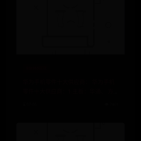
BSt365提现
华为手机零件十大供应商： 华为手机
零件十大供应商：1.主板：华通、 方
正科技 、 景旺电子 。2.屏幕: 京东
⌛ 07-05
👁️ 7401
方 、 维信诺 。3.后盖: 蓝思科...