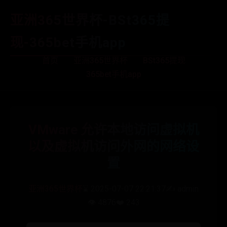
亚洲365世界杯-BSt365提
现-365bet手机app
首页
亚洲365世界杯
BSt365提现
365bet手机app
VMware 允许本地访问虚拟机
以及虚拟机访问外网的网络设
置
亚洲365世界杯
⌛ 2025-07-07 22:21:37
✍️ admin
👁️ 4876
❤️ 243