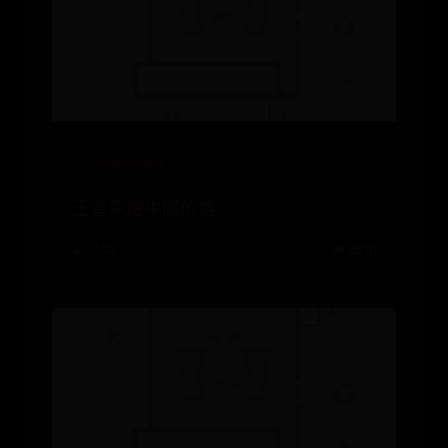
亚洲365世界杯
王者荣耀牛魔价格
⌛ 07-02
👁️ 6510