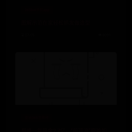
365bet手机app
图解示范在家轻松抓发做造型
⌛ 07-05
👁️ 6091
亚洲365世界杯
巅峰一年吸金2.7亿，“前顶流”鹿晗如