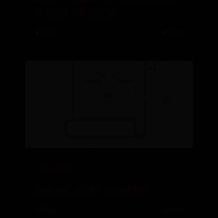
今还剩多少商业价值？
⌛ 07-17
👁️ 8059
BSt365提现
凉拌凉粉（图解）的详细做法
⌛ 07-30
👁️ 1655