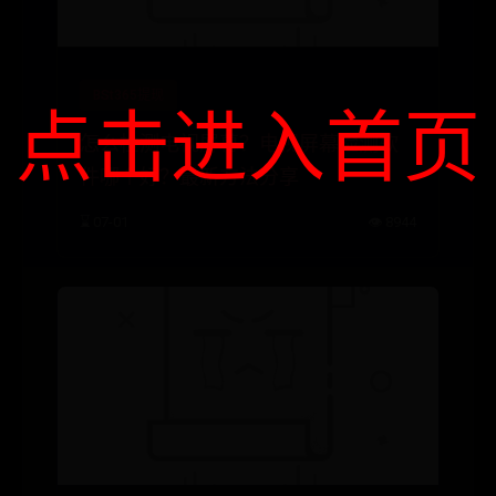
BSt365提现
点击进入首页
怎么检测电视屏幕？电视屏幕检测软
件哪个好？最新方法分享
⌛ 07-01
👁️ 8944