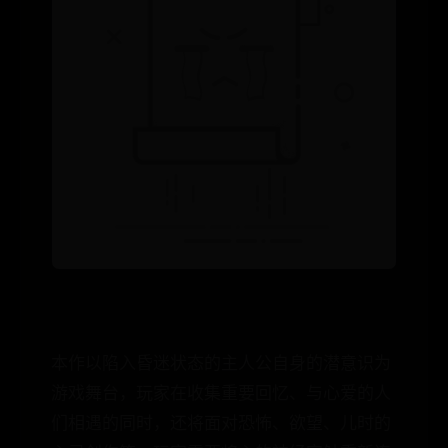
本作以陷入昏迷状态的主人公自身的潜意识为
游戏舞台，玩家在收集重要回忆、与心爱的人
们相遇的同时，还将面对恐怖、欲望、儿时的