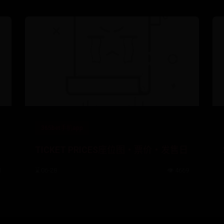
365bet手机app
TICKET PRICES座位图・票价・发售日
3
⌛ 06-28
👁️ 4669