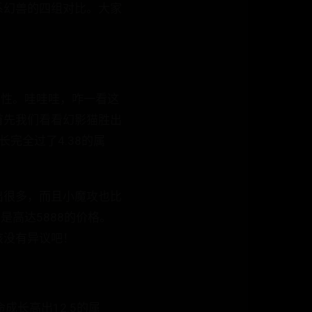
系幻兽的四组对比。大家
属性。哇哇哇，咋一看这
首先我们看看幻影猫胜出
完全过了4.38的属
出很多，而且小魔攻也比
高达5888的价格。
该没有异议吧！
长高出12.5的属