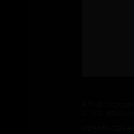
法师公测，将合体加魔
高。昨天，阔别已久的
可能好多朋友还没有开