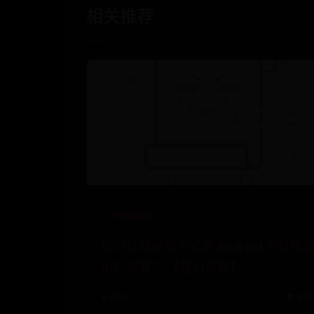
相关推荐
BSt365提现
如何以简单的方式将 Android 手机恢
出厂设置？ 【强力招数】
⌛ 07-01
👁️ 411