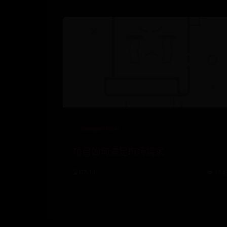
亚洲365世界杯
项目如何满足市场需求
⌛ 07-14
👁️ 154