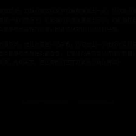
魔攻成长、初始小魔攻以及罕见度都要高出一点，特别是小魔攻
魔攻一样的情况下，幻影猫的小魔攻要高出不少。幻影猫打
女能够吃灵属性的幻兽，因此这组对比小记给出平局。
不落下风。但是就最后一组来看，小记给出一个比价中肯的
圣女能够吃灵属性的副宝宝，土豪级的高玩可以选择幻影猫
新宠，伶俐来袭，各位魔民们还不赶紧的参加比赛吗？
← 开始一个开源项目
蜉蝣能活多久 →