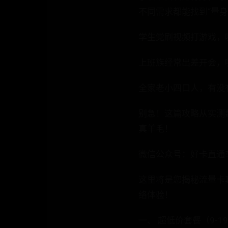
不同需求都能找到“量
学生党刷视频打游戏，
上班族经常出差开会，
全家老小四口人，有没
别急！这篇攻略从实测
真羊毛！
微信公众号：好卡直通
这里将是您揭秘流量卡
络体验！
一、 超低价套餐（9-