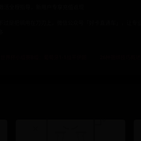
到激活全程指导，新用户专享充值返现
不过是把钢用在刀刃上。微信公众号「好卡直通车」，让专
多
 世界杯小组赛B组：葡萄牙1-1战平伊朗
26种捆绑技巧概述