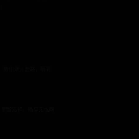
结：
，教你避开套路，薅到
，明智选择，畅享无忧网