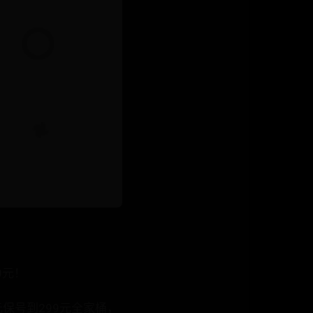
0元！
保号到299元全家桶，