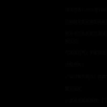
限时特惠：49元享15
从刷剧学生到跨国商务
但办卡的本质是信息战！
冤枉钱。
与其赌运气，不如锁定
这里提供：
✅ 实时比价防坑：揭露“
展开全文
✅ 本地化套餐推荐：