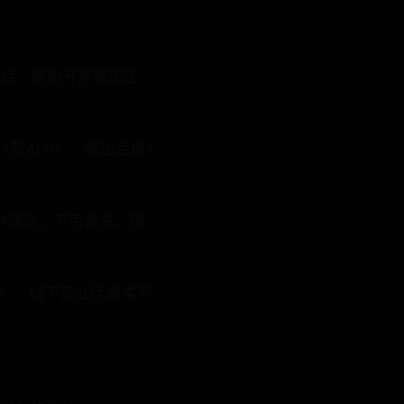
钟通话，刷剧开黑毫无压
+款APP），超出后按1
分钟通话，不用首充、随
号），线下营业厅通常不