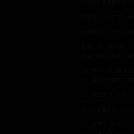
如果你每天通勤刷视频
联通青屿卡（广东专属）：
联通墨菊卡（广东专属）：
若水卡Pro（全国版）
稳定，通勤不断网。叠加
避坑提示：部分套餐宣传
样，避免刷非合作APP
三、 高端套餐（159-
如果你需要跨国会议、
商务尊享卡（199元档
天），送3张副卡+千兆