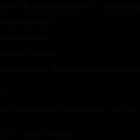
身定制”的方案。但面对眼花缭乱的宣传广告，你是否也在纠
哪种套餐流量多又便宜？
哪款兼顾通话和网速？
有共享流量不烧钱的方案？
数据和避坑经验出发，带你摸透2025年联通套餐的价格底牌
车
真相、探索优质正规流量卡办理的一站式平台。让我们一起
19元/月）：羊毛党、学生党闭眼入