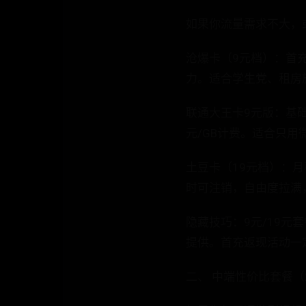
如果你流量需求不大，
沧爆卡（9元档）：首充
力。适合学生党、租房
联通大王卡9元版：基础
元/GB计费。适合只
土豆卡（19元档）：月
时可注销，自由度拉满
隐藏技巧：9元/19
提供。首充返现活动一
二、 中端性价比套餐（