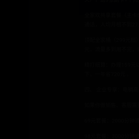
全家欢共享套餐（主卡5
通话，人均月租不到27
顶配全家桶（299元档）
元，流量多到用不完，还
精打细算：办理159元
下，一年省720元 。
四、 企业专享：电销
如果你做销售、客服需
69元套餐：2000分钟
98元套餐：3000分钟