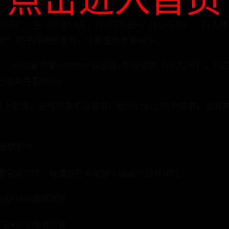
9元）：主卡月费59元，可绑3张副卡（10元/张），四人共享3
元！孩子异地免漫游，比单独办卡省60% 。
：500GB流量+2000分钟通话+千兆宽带（60元/月），四
能免费看IPTV。
以上套餐，记得绑定千兆宽带！原价120元/月的宽带，套餐
高频防封卡
要高频外呼，联通白名单电销卡能避开封号风险：
通话+10G通用流量
通话+30G通用流量