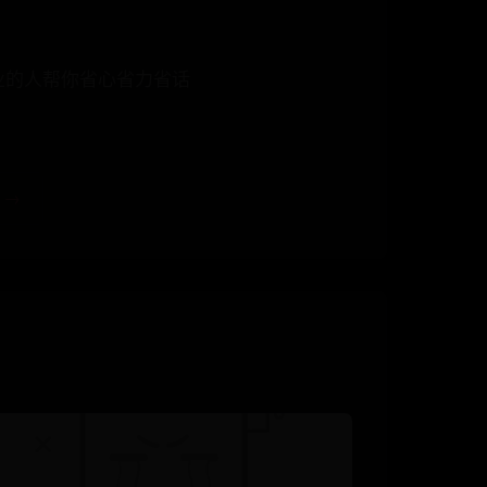
业的人帮你省心省力省话
 →