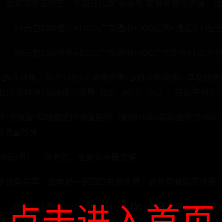
、周末宅家追综艺，下面这几款“水桶型”套餐能兼顾流量、
29元包55G通用+103G广东通用+30G定向+通话0.1元/
20元包55G通用+400G广东通用+40G广东定向+100分
：29元月租，包含160G全通用流量+200分钟通话，基站优
10元可得10GB夜间流量（23：00-7：00），夜猫子刚需
“大流量”却暗藏定向流量陷阱（如标100G实际通用仅20G
时流量秒光
299元/月）：商务党、全家共享最优解
多设备共享，或者是一家四口共用流量，这些套餐能花得值
点击进入首页
）：300GB流量+1500分钟通话，支持5G极速网络，含港澳
宽带半价资格，跨国会议不断联 。