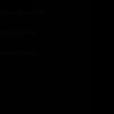
00G流量+1000分钟
口之家分摊后人均80
用户半价60元就能拿