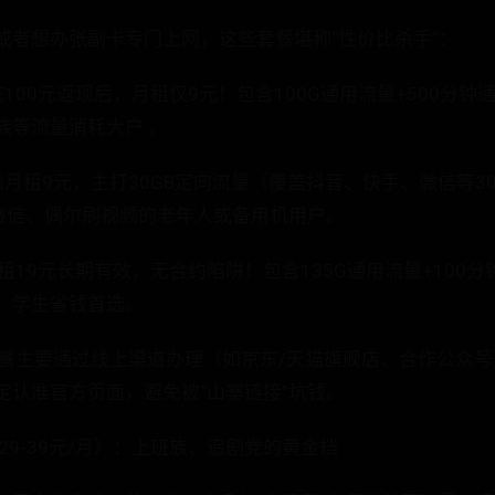
或者想办张副卡专门上网，这些套餐堪称“性价比杀手”：
100元返现后，月租仅9元！包含100G通用流量+500分
族等流量消耗大户 。
月租9元，主打30GB定向流量（覆盖抖音、快手、微信等30
用微信、偶尔刷视频的老年人或备用机用户。
租19元长期有效，无合约陷阱！包含135G通用流量+100
，学生省钱首选。
元套餐主要通过线上渠道办理（如京东/天猫旗舰店、合作公众
定认准官方页面，避免被“山寨链接”坑钱。
29-39元/月）：上班族、追剧党的黄金档