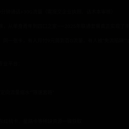
00分钟通话+30G流量（需提交企业执照、话术本审核）
族，从单身青年到四口之家——2025年联通套餐真正实现了
同一张卡，有人月付9元薅到百G流量，有人被“免流陷阱”“
专业平台：
定向流量缩水”“限速套路”
广东红桃卡、星路卡等稀缺资源一键获取