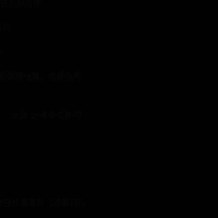
通话和稳定性：
分钟
钟
先权保障地铁、电梯信号
。
）。认准“全通用流量”字
：
台日韩漫游包（流量1元/